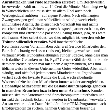
Anrufattacken und rüde Methoden zerstört.
Um Beschwerden
loszuwerden, zahlt man bis zu 14 Cent die Minute. Man hängt ewig
in Warteschleifen und muss sich zu allem Übel auch noch
Werbegedudel anhören – auf eigene Kosten. Nach ellenlangen
Zwangsansagen gerät man schließlich an ständig wechselnde,
ahnungslose Agents, die Dienst nach Vorschrift tun und nichts
entscheiden dürfen. Seinen eigenen Ansprechpartner zu haben, der
kompetent und effizient die passende Lösung findet, jaaa, das wäre
ein Traum.
Aber selbst dort, wo dies möglich ist, werden solche
Träume willentlich zerstört.
Weil innerbetriebliche
Reorganisationen Vorrang haben oder weil Service-Mitarbeiter den
Betrieb fluchtartig verlassen (müssen), bleiben gewachsene und
vertrauensvolle Kundenbeziehungen auf der Strecke, ohne dass man
sich darüber Gedanken macht. Egal? Gerne erzählt der Stammkunde
dem/der 'Neuen' schon mal mit einem Augenzwinkern, was ihm
üblicherweise in diesem Unternehmen Gutes widerfährt. Aber nicht
ständig, und nicht bei jedem neuen Mitarbeiter neu. Irgendwann
verliert auch der loyalste Kunde die Lust, wechselbedingte
Wissensdefizite bei den Mitarbeitern immer wieder auszugleichen.
Leibhaftige Mitarbeiter für die Bestandskundenpflege gehören
in manchen Branchen inzwischen unter Artenschutz.
Kunden
müssen sich mit Automaten und Sprachcomputern unterhalten und
im Takt der Technik ticken. Sie werden in Datenbanken 'verwaltet'.
Anstatt weiter in den Datenfriedhöfen ihrer CRM-Programme nach
Erfolgsrezepten zu suchen, nähmen Unternehmen besser die