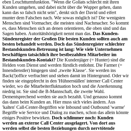
eben Leuchtturmfunktion. "Wenn die Goliats schlecht mit ihren
Kunden umgehen, und dabei nicht über die Wupper gehen, dann
kann das so falsch nicht sein", denkt sich der David und eifert
munter dem Falschen nach. Wie sowas möglich ist? Die wenigsten
Menschen sind Vormacher, die meisten sind Nachmacher. So kommt
es, dass Menschen sich an denen orientieren, die oben sind und das
Sagen haben. Autoritätshörigkeit nennt man das.
Das Kunden-
Sündenregister der Großen
Die besten Kunden sollten auch am
besten behandelt werden. Doch das Sündenregister schlechter
Bestandskunden-Betreuung ist lang:
Wie viele Unternehmen
beschäftigen tatsächlich ihre bestbezahlten Mitarbeiter im
Bestandskunden-Kontakt?
Die Kundenjäger (= Hunter) sind die
Helden vom Dienst und werden fürstlich entlohnt. Die Farmer (=
Innendienstler) hingegen sind ‚zweite Klasse‘. Sie werden ins
Back(!)office verfrachtet und stehen damit im Hintergrund. Oder wir
finden sie eingepfercht in den 'Hühnerställen' interner Call Center
wieder, wo die Mitarbeiterfluktuation hoch und die Anerkennung
niedrig ist. Sie sind die B-Mannschaft, die zweite Wahl.
Dementsprechend werden sie auch bezahlt. Und genauso kommt
das dann beim Kunden an. Hier muss sich vieles ändern. Aus
'kalten' Call-Center-Begriffen wie Inbound und Outbound 'warme'
Begriffe wie Service und Dialog zu machen, schon das allein könnte
einiges Positive bewirken.
Doch schlimmer noch: Kunden
werden an externe Call Center ausgelagert. Von dort aus
werden selbst die besten Beziehungen durch nervtötende