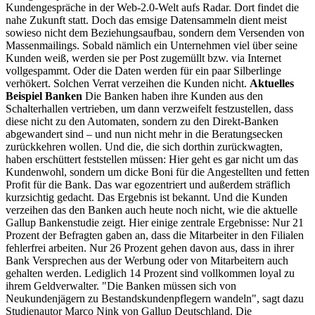
Kundengespräche in der Web-2.0-Welt aufs Radar. Dort findet die
nahe Zukunft statt. Doch das emsige Datensammeln dient meist
sowieso nicht dem Beziehungsaufbau, sondern dem Versenden von
Massenmailings. Sobald nämlich ein Unternehmen viel über seine
Kunden weiß, werden sie per Post zugemüllt bzw. via Internet
vollgespammt. Oder die Daten werden für ein paar Silberlinge
verhökert. Solchen Verrat verzeihen die Kunden nicht.
Aktuelles
Beispiel Banken
Die Banken haben ihre Kunden aus den
Schalterhallen vertrieben, um dann verzweifelt festzustellen, dass
diese nicht zu den Automaten, sondern zu den Direkt-Banken
abgewandert sind – und nun nicht mehr in die Beratungsecken
zurückkehren wollen. Und die, die sich dorthin zurückwagten,
haben erschüttert feststellen müssen: Hier geht es gar nicht um das
Kundenwohl, sondern um dicke Boni für die Angestellten und fetten
Profit für die Bank. Das war egozentriert und außerdem sträflich
kurzsichtig gedacht. Das Ergebnis ist bekannt. Und die Kunden
verzeihen das den Banken auch heute noch nicht, wie die aktuelle
Gallup Bankenstudie zeigt. Hier einige zentrale Ergebnisse: Nur 21
Prozent der Befragten gaben an, dass die Mitarbeiter in den Filialen
fehlerfrei arbeiten. Nur 26 Prozent gehen davon aus, dass in ihrer
Bank Versprechen aus der Werbung oder von Mitarbeitern auch
gehalten werden. Lediglich 14 Prozent sind vollkommen loyal zu
ihrem Geldverwalter. "Die Banken müssen sich von
Neukundenjägern zu Bestandskundenpflegern wandeln", sagt dazu
Studienautor Marco Nink von Gallup Deutschland. Die