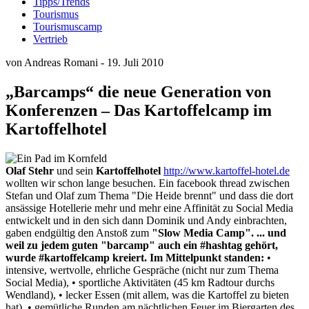
Tipps/Trends
Tourismus
Tourismuscamp
Vertrieb
von Andreas Romani - 19. Juli 2010
„Barcamps“ die neue Generation von
Konferenzen – Das Kartoffelcamp im
Kartoffelhotel
Olaf Stehr
und sein
Kartoffelhotel
http://www.kartoffel-hotel.de
wollten wir schon lange besuchen. Ein facebook thread zwischen
Stefan und Olaf zum Thema "Die Heide brennt" und dass die dort
ansässige Hotellerie mehr und mehr eine Affinität zu Social Media
entwickelt und in den sich dann Dominik und Andy einbrachten,
gaben endgültig den Anstoß zum
"Slow Media Camp".
... und
weil zu jedem guten "barcamp" auch ein #hashtag gehört,
wurde #kartoffelcamp kreiert.
Im Mittelpunkt standen:
•
intensive, wertvolle, ehrliche Gespräche (nicht nur zum Thema
Social Media), • sportliche Aktivitäten (45 km Radtour durchs
Wendland), • lecker Essen (mit allem, was die Kartoffel zu bieten
hat), • gemütliche Runden am nächtlichen Feuer im Biergarten des